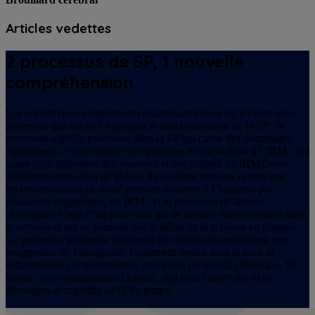
Articles vedettes
2 processus de SP, 1 nouvelle
compréhension
Les scientifiques comprennent maintenant mieux qu’il existe deux
processus qui aident à expliquer le fonctionnement de la SP : le
processus aigu
Un processus dans la SP qui cause des dommages
rapidement, ce qui entraîne des poussées et une activité à l’IRM.
, qui
cause principalement des poussées et une
activité à l’IRM
Zones
d’inflammation et/ou de lésions du système nerveux central que
les professionnels de santé peuvent observer à l’imagerie par
résonance magnétique, ou IRM.
, et le
processus de latence
chronique
Il s’agit d’un processus qui se déroule exclusivement dans
le cerveau et qui se poursuit dès le début de la sclérose en plaques.
Ce processus provoque lentement des lésions qui entraînent une
progression de l’incapacité. Également connu sous le nom de :
inflammation compartimentée, processus progressif chronique, SP
latente, neuroinflammation latente.
, qui peut causer des défis
physiques et cognitifs au fil du temps.