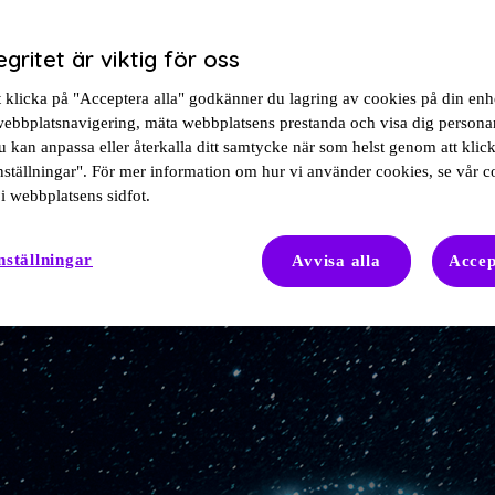
egritet är viktig för oss
 ytterligare information som kan vara till hjälp.
klicka på "Acceptera alla" godkänner du lagring av cookies på din enhe
 webbplatsnavigering, mäta webbplatsens prestanda och visa dig person
 kan anpassa eller återkalla ditt samtycke när som helst genom att klic
ställningar". För mer information om hur vi använder cookies, se vår c
i webbplatsens sidfot.
nställningar
Avvisa alla
Accep