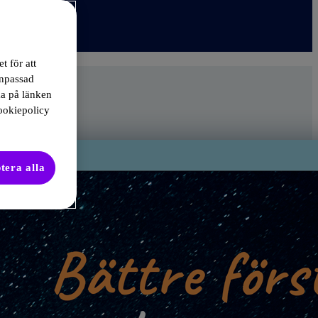
t för att
anpassad
ka på länken
ookiepolicy
tera alla