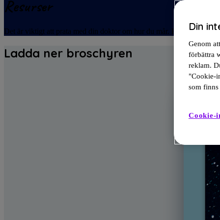
Resurser
Din int
Det är viktigt att prata med din doktor om hur du mår. Här kan du hitta
Genom att 
Ladda ner broschyren
förbättra
reklam. Du
"Cookie-in
som finns 
Cookie-i