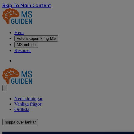
Skip To Main Content
Hem
Vetenskapen kring MS
MS och du
Resurser
Nedladdningar
Vanliga frågor
Ordlista
hoppa över länkar