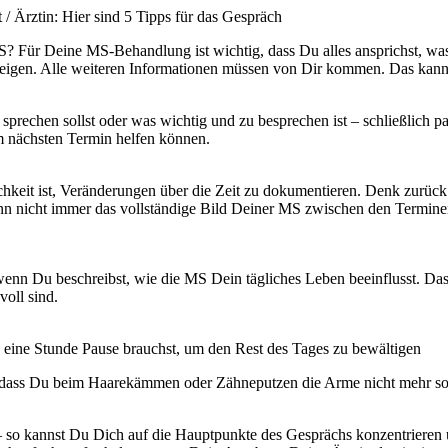
 Ärztin: Hier sind 5 Tipps für das Gespräch
MS? Für Deine MS-Behandlung ist wichtig, dass Du alles ansprichst, 
eigen. Alle weiteren Informationen müssen von Dir kommen. Das kann h
rechen sollst oder was wichtig und zu besprechen ist – schließlich pas
em nächsten Termin helfen können.
keit ist, Veränderungen über die Zeit zu dokumentieren. Denk zurück
n nicht immer das vollständige Bild Deiner MS zwischen den Terminen
enn Du beschreibst, wie die MS Dein tägliches Leben beeinflusst. Das 
oll sind.
gs eine Stunde Pause brauchst, um den Rest des Tages zu bewältigen
e, dass Du beim Haarekämmen oder Zähneputzen die Arme nicht mehr so
so kannst Du Dich auf die Hauptpunkte des Gesprächs konzentrieren u