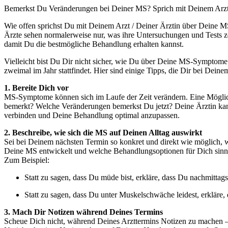
Bemerkst Du Veränderungen bei Deiner MS? Sprich mit Deinem Arzt /
Wie offen sprichst Du mit Deinem Arzt / Deiner Ärztin über Deine 
Ärzte sehen normalerweise nur, was ihre Untersuchungen und Tests z
damit Du die bestmögliche Behandlung erhalten kannst.
Vielleicht bist Du Dir nicht sicher, wie Du über Deine MS-Symptome sp
zweimal im Jahr stattfindet. Hier sind einige Tipps, die Dir bei Dein
1. Bereite Dich vor
MS-Symptome können sich im Laufe der Zeit verändern. Eine Möglich
bemerkt? Welche Veränderungen bemerkst Du jetzt? Deine Ärztin kan
verbinden und Deine Behandlung optimal anzupassen.
2. Beschreibe, wie sich die MS auf Deinen Alltag auswirkt
Sei bei Deinem nächsten Termin so konkret und direkt wie möglich, w
Deine MS entwickelt und welche Behandlungsoptionen für Dich sinnv
Zum Beispiel:
Statt zu sagen, dass Du müde bist, erkläre, dass Du nachmitta
Statt zu sagen, dass Du unter Muskelschwäche leidest, erklär
3. Mach Dir Notizen während Deines Termins
Scheue Dich nicht, während Deines Arzttermins Notizen zu machen – 