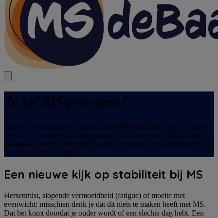
Is het MS-progressie?
Merk je veranderingen op die van invloed zijn op je werk, je sociale
leven of bij lichamelijke inspanning? Zelfs als er op de MRI niets
nieuws te zien is, kunnen je fysieke en cognitieve vaardigheden toch
aan het veranderen zijn.
Een nieuwe kijk op stabiliteit bij MS
Hersenmist, slopende vermoeidheid (fatigue) of moeite met
evenwicht: misschien denk je dat dit niets te maken heeft met MS.
Dat het komt doordat je ouder wordt of een slechte dag hebt. Een