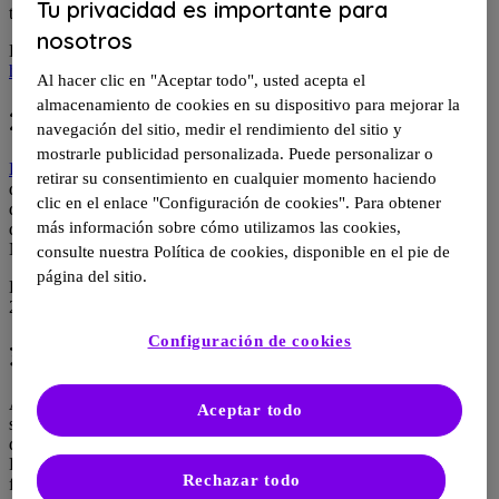
Tu privacidad es importante para
tecnológicos.
nosotros
Esta declaración de accesibilidad se aplica a
https://www.rediscoverms.com
Al hacer clic en "Aceptar todo", usted acepta el
almacenamiento de cookies en su dispositivo para mejorar la
2. Estado de conformidad
navegación del sitio, medir el rendimiento del sitio y
mostrarle publicidad personalizada. Puede personalizar o
Las Pautas de Accesibilidad al Contenido en la Web (WCAG)
retirar su consentimiento en cualquier momento haciendo
definen los requisitos que deben cumplir los diseñadores y
clic en el enlace "Configuración de cookies". Para obtener
desarrolladores para mejorar la accesibilidad de las personas con
más información sobre cómo utilizamos las cookies,
discapacidad. Establecen tres niveles de conformidad: Nivel A,
Nivel AA y Nivel AAA.
consulte nuestra Política de cookies, disponible en el pie de
página del sitio.
Este sitio web cumple parcialmente con el nivel AA de las WCAG
2.2, debido a las limitaciones que se describen a continuación.
Configuración de cookies
3. Limitaciones conocidas
A pesar de nuestros esfuerzos por garantizar la accesibilidad de este
Aceptar todo
sitio web, puede haber algunas limitaciones. A continuación se
describen las limitaciones conocidas y las posibles soluciones.
Póngase en contacto con nosotros si observa algún problema que no
Rechazar todo
figure en la lista siguiente.