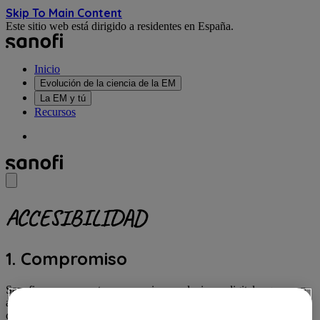
Skip To Main Content
Este sitio web está dirigido a residentes en España.
Inicio
Evolución de la ciencia de la EM
La EM y tú
Recursos
ACCESIBILIDAD
1. Compromiso
Sanofi se compromete a proporcionar soluciones digitales que sean
accesibles al público más amplio posible, independientemente de su
capacidad, discapacidad, raza, origen cultural, género o requisitos