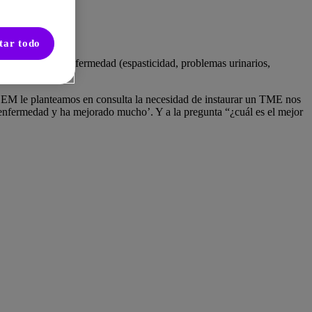
tar todo
 del curso de la enfermedad (espasticidad, problemas urinarios,
n EM le planteamos en consulta la necesidad de instaurar un TME nos
 enfermedad y ha mejorado mucho’. Y a la pregunta “¿cuál es el mejor