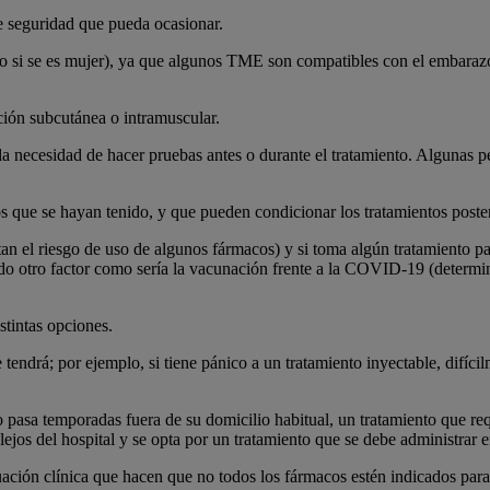
e seguridad que pueda ocasionar.
 si se es mujer), ya que algunos TME son compatibles con el embarazo o
cción subcutánea o intramuscular.
, la necesidad de hacer pruebas antes o durante el tratamiento. Algunas 
s que se hayan tenido, y que pueden condicionar los tratamientos poster
n el riesgo de uso de algunos fármacos) y si toma algún tratamiento p
ido otro factor como sería la vacunación frente a la COVID-19 (determi
stintas opciones.
tendrá; por ejemplo, si tiene pánico a un tratamiento inyectable, difíc
 o pasa temporadas fuera de su domicilio habitual, un tratamiento que req
 lejos del hospital y se opta por un tratamiento que se debe administrar
uación clínica que hacen que no todos los fármacos estén indicados par