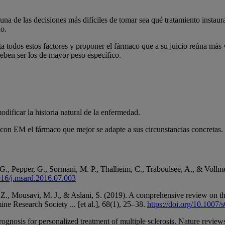
, una de las decisiones más difíciles de tomar sea qué tratamiento insta
do.
nta todos estos factores y proponer el fármaco que a su juicio reúna más
deben ser los de mayor peso específico.
odificar la historia natural de la enfermedad.
a con EM el fármaco que mejor se adapte a sus circunstancias concretas.
., Pepper, G., Sormani, M. P., Thalheim, C., Traboulsee, A., & Vollmer,
1016/j.msard.2016.07.003
, Mousavi, M. J., & Aslani, S. (2019). A comprehensive review on the t
ine Research Society ... [et al.], 68(1), 25–38.
https://doi.org/10.1007
gnosis for personalized treatment of multiple sclerosis. Nature revie