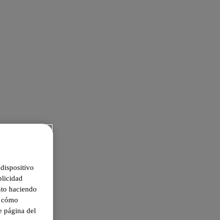
dispositivo
blicidad
nto haciendo
e cómo
e página del