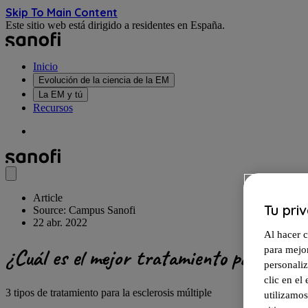
Skip To Main Content
Este sitio web está dirigido a residentes en España.
Inicio
Evolución de la ciencia de la EM
La EM y tú
Recursos
Article
Tu pri
Source: Campus Sanofi
22 abr. 2022
Al hacer c
¿Cuál es el mejor tratamiento para la esc
para mejor
personali
clic en e
3 tipos de tratamiento para la esclerosis múltiple
utilizamos