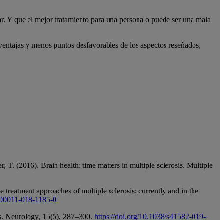
urar. Y que el mejor tratamiento para una persona o puede ser una mala
 ventajas y menos puntos desfavorables de los aspectos reseñados,
 T. (2016). Brain health: time matters in multiple sclerosis. Multiple
reatment approaches of multiple sclerosis: currently and in the
/s00011-018-1185-0
ws. Neurology, 15(5), 287–300.
https://doi.org/10.1038/s41582-019-