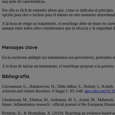
una serie de características.
Por ello es fácil de entender ahora que, como se indicaba al principio
opción para otro o incluso para el mismo en otro momento determina
A la hora de elegir un tratamiento, el neurólogo debe de tener en cue
aunque entre todos ellos consideramos que la eficacia y la seguridad 
Mensajes clave
En la esclerosis múltiple los tratamientos son preventivos, pretenden m
A la hora de iniciar un tratamiento, el neurólogo propone a la person
Bibliografía
Giovannoni, G., Butzkueven, H., Dhib-Jalbut, S., Hobart, J., Kobelt, G
sclerosis and related disorders, 9 Suppl 1, S5–S48.
ttps://doi.org/10.
Gholamzad, M., Ebtekar, M., Ardestani, M. S., Azimi, M., Mahmodi, Z.
future. Inflammation research : official journal of the European Histam
Rotstein, D., & Montalban, X. (2019). Reaching an evidence-based pro